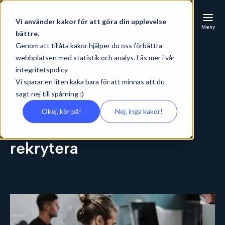
Vi använder kakor för att göra din upplevelse
Meny
bättre.
Genom att tillåta kakor hjälper du oss förbättra
webbplatsen med statistik och analys. Läs mer i vår
integritetspolicy
Vi sparar en liten kaka bara för att minnas att du
Därför kan en
sagt nej till spårning ;)
interimskonsult vara ett
Okej, kör på!
Nej, inga kakor!
bättre alternativ till att
rekrytera