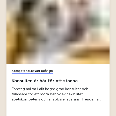
konsultens värde.
Kompetens
Läsvärt och tips
Konsulten är här för att stanna
Företag anlitar i allt högre grad konsulter och
frilansare för att möta behov av flexibilitet,
spetskompetens och snabbare leverans. Trenden är
stark både i USA och Sverige, där gig-ekonomin
lockar allt fler specialister och arbetsgivare ser tydliga
fördelar.