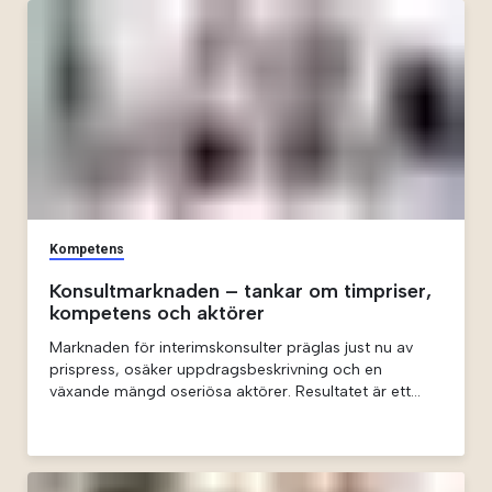
Kompetens
Konsultmarknaden – tankar om timpriser,
kompetens och aktörer
Marknaden för interimskonsulter präglas just nu av
prispress, osäker uppdragsbeskrivning och en
växande mängd oseriösa aktörer. Resultatet är ett
ineffektivt system där rätt kompetens sällan matchas
med rätt uppdrag – till rätt pris. Artikeln argumenterar
för värdet av att samarbeta med nischade
leverantörer som förstår kundens behov och