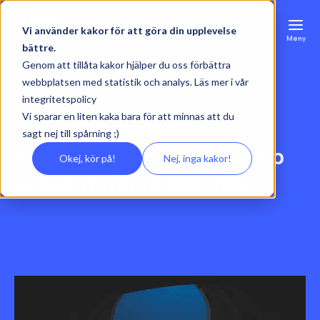
Vi använder kakor för att göra din upplevelse
Meny
bättre.
Genom att tillåta kakor hjälper du oss förbättra
webbplatsen med statistik och analys. Läs mer i vår
integritetspolicy
Vi sparar en liten kaka bara för att minnas att du
sagt nej till spårning ;)
Kennys tips om ledarskap
Okej, kör på!
Nej, inga kakor!
under utmanande tider