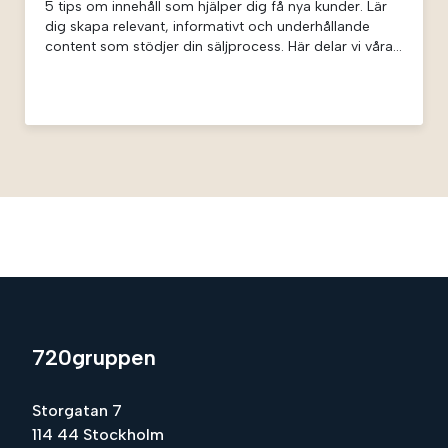
5 tips om innehåll som hjälper dig få nya kunder. Lär
dig skapa relevant, informativt och underhållande
content som stödjer din säljprocess. Här delar vi våra
bästa tips hur du kan lyfta fram vad som gör ditt
företag unikt, nå rätt målgrupp och skapa trovärdiga
kundcase.
720gruppen
Storgatan 7
114 44 Stockholm