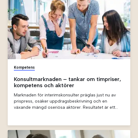
Kompetens
Konsultmarknaden – tankar om timpriser,
kompetens och aktörer
Marknaden för interimskonsulter präglas just nu av
prispress, osäker uppdragsbeskrivning och en
växande mängd oseriösa aktörer. Resultatet är ett
ineffektivt system där rätt kompetens sällan matchas
med rätt uppdrag – till rätt pris. Artikeln argumenterar
för värdet av att samarbeta med nischade
leverantörer som förstår kundens behov och