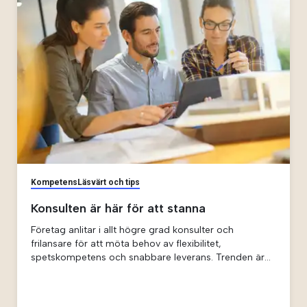
konsultens värde.
Kompetens
Läsvärt och tips
Konsulten är här för att stanna
Företag anlitar i allt högre grad konsulter och
frilansare för att möta behov av flexibilitet,
spetskompetens och snabbare leverans. Trenden är
stark både i USA och Sverige, där gig-ekonomin
lockar allt fler specialister och arbetsgivare ser tydliga
fördelar.