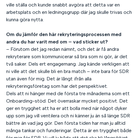
ville ställa och kunde snabbt avgöra att detta var en
arbetsplats och en ledningsgrupp där jag skulle trivas och
kunna göra nytta.
Om du jämför den här rekryteringsprocessen med
andra du har varit med om – vad sticker ut?
– Förutom det jag redan nämnt, och det är få andra
rekryterare som kommunicerar så bra som ni gör, är det
två saker. Dels ert engagemang. Jag kände verkligen att
ni ville att det skulle bli en bra match – inte bara för SDR
utan även för mig. Det är långt ifrån alla
rekryteringsföretag som har det perspektivet.
Dels att ni hänger med de första tre månaderna som ett
Onboarding-stöd. Det överraskar mycket positivt. Det
ger en trygghet att ha er att bolla med när något dyker
upp som jag vill ventilera och ni känner ju än så länge SDR
bättre än vad jag gör. Den första tiden har man ju alltid
många tankar och funderingar. Detta är en trygghet både
för mig för SDR. Vi vill ju båda att det ska bli långsiktigt