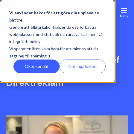
Vi använder kakor för att göra din upplevelse
Meny
bättre.
Genom att tillåta kakor hjälper du oss förbättra
webbplatsen med statistik och analys. Läs mer i vår
integritetspolicy
Vi sparar en liten kaka bara för att minnas att du
sagt nej till spårning ;)
Möt Monica – ny HR-chef
Okej, kör på!
Nej, inga kakor!
på SDR Svensk
Direktreklam