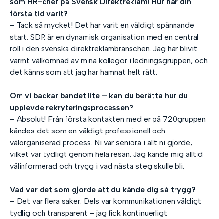
som HR-chef på Svensk Direktreklam! Hur har din
första tid varit?
– Tack så mycket! Det har varit en väldigt spännande
start. SDR är en dynamisk organisation med en central
roll i den svenska direktreklambranschen. Jag har blivit
varmt välkomnad av mina kollegor i ledningsgruppen, och
det känns som att jag har hamnat helt rätt.
Om vi backar bandet lite – kan du berätta hur du
upplevde rekryteringsprocessen?
– Absolut! Från första kontakten med er på 720gruppen
kändes det som en väldigt professionell och
välorganiserad process. Ni var seniora i allt ni gjorde,
vilket var tydligt genom hela resan. Jag kände mig alltid
välinformerad och trygg i vad nästa steg skulle bli.
Vad var det som gjorde att du kände dig så trygg?
– Det var flera saker. Dels var kommunikationen väldigt
tydlig och transparent – jag fick kontinuerligt