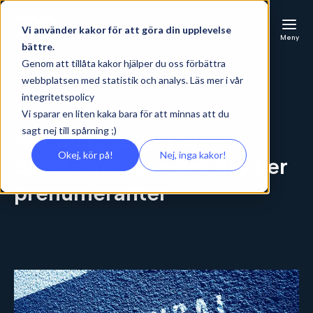
Vi använder kakor för att göra din upplevelse
Meny
bättre.
Genom att tillåta kakor hjälper du oss förbättra
webbplatsen med statistik och analys. Läs mer i vår
integritetspolicy
Vi sparar en liten kaka bara för att minnas att du
sagt nej till spårning ;)
När du inser att en
Okej, kör på!
Nej, inga kakor!
dashboard inte ger dig fler
prenumeranter