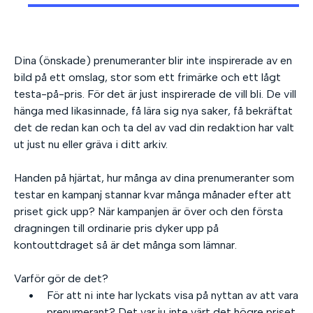
Dina (önskade) prenumeranter blir inte inspirerade av en
bild på ett omslag, stor som ett frimärke och ett lågt
testa-på-pris. För det är just inspirerade de vill bli. De vill
hänga med likasinnade, få lära sig nya saker, få bekräftat
det de redan kan och ta del av vad din redaktion har valt
ut just nu eller gräva i ditt arkiv.
Handen på hjärtat, hur många av dina prenumeranter som
testar en kampanj stannar kvar många månader efter att
priset gick upp? När kampanjen är över och den första
dragningen till ordinarie pris dyker upp på
kontouttdraget så är det många som lämnar.
Varför gör de det?
För att ni inte har lyckats visa på nyttan av att vara
prenumerant? Det var ju inte värt det högre priset