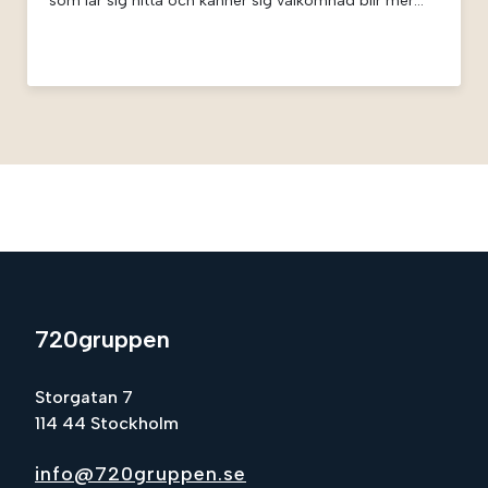
som lär sig hitta och känner sig välkomnad blir mer
lojal och lönsam.
720gruppen
Storgatan 7
114 44 Stockholm
info@720gruppen.se