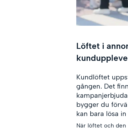
Löftet i anno
kunduppleve
Kundlöftet uppst
gången. Det fin
kampanjerbjudand
bygger du förvä
kan bara lösa i
När löftet och den