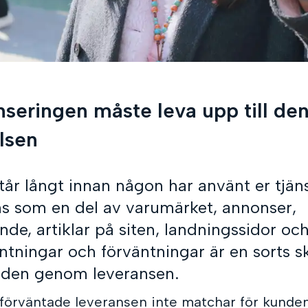
nseringen måste leva upp till den
lsen
år långt innan någon har använt er tjäns
ns som en del av varumärket, annonser,
e, artiklar på siten, landningssidor och
ntni
ngar och förväntningar är en sorts s
n den genom leveransen.
 förväntade leveransen inte matchar för kunden