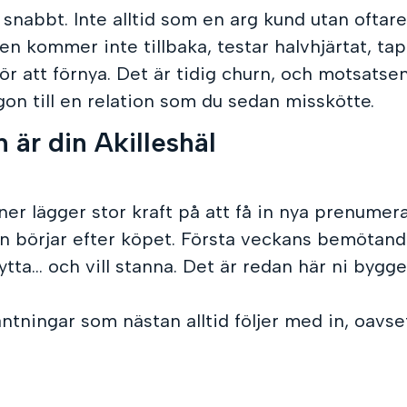
snabbt. Inte alltid som en arg kund utan oftar
 kommer inte tillbaka, testar halvhjärtat, tap
för att förnya. Det är tidig churn, och motsatsen 
gon till en relation som du sedan misskötte.
 är din Akilleshäl
er lägger stor kraft på att få in nya prenume
en börjar efter köpet. Första veckans bemötan
tta… och vill stanna. Det är redan här ni bygge
äntningar som nästan alltid följer med in, oavse