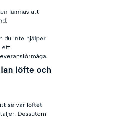
nden lämnas att
nd.
 du inte hjälper
 ett
leveransförmåga.
llan löfte och
t se var löftet
etaljer. Dessutom