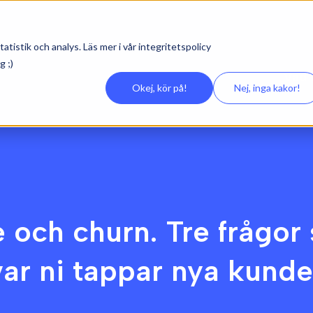
atistik och analys. Läs mer i vår
integritetspolicy
g ;)
Vad 
Okej, kör på!
Nej, inga kakor!
e och churn. Tre frågor
var ni tappar nya kunde