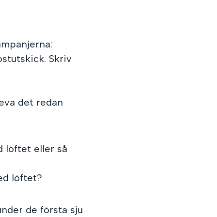
ampanjerna:
stutskick. Skriv
leva det redan
löftet eller så
d löftet?
under de första sju