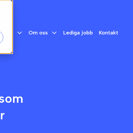
vi gör
Om oss
Lediga jobb
Kontakt
 som
r