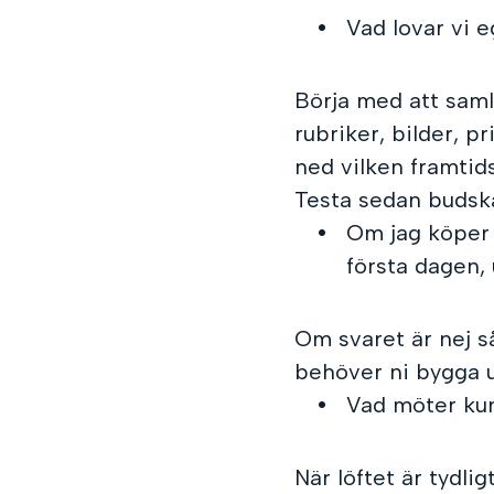
Vad lovar vi e
Börja med att saml
rubriker, bilder, p
ned vilken framtidsb
Testa sedan budska
Om jag köper 
första dagen, 
Om svaret är nej så
behöver ni bygga 
Vad möter kun
När löftet är tydli