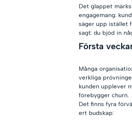
Det glappet märks 
engagemang: kunden
säger upp istället 
sagt: du bjöd in nå
Första veckan
Många organisation
verkliga prövning
kunden upplever ny
förebygger churn.
Det finns fyra förv
ert budskap: