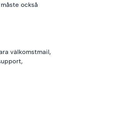
n måste också
vara välkomstmail,
support,