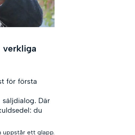
 verkliga
t för första
 säljdialog. Där
kuldsedel: du
 uppstår ett glapp.