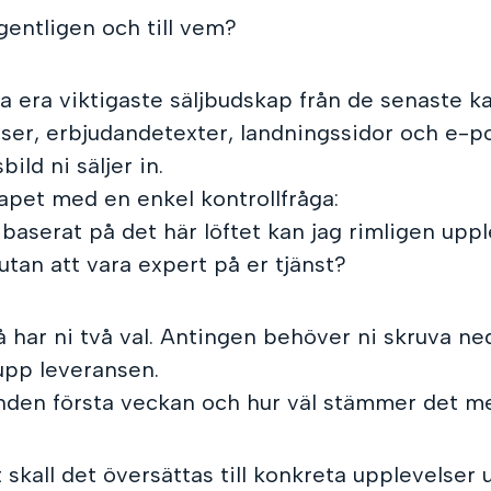
gentligen och till vem?
a era viktigaste säljbudskap från de senaste k
riser, erbjudandetexter, landningssidor och e-po
ild ni säljer in.
pet med en enkel kontrollfråga:
baserat på det här löftet kan jag rimligen upp
utan att vara expert på er tjänst?
 har ni två val. Antingen behöver ni skruva ned 
upp leveransen.
den första veckan och hur väl stämmer det me
gt skall det översättas till konkreta upplevelser 